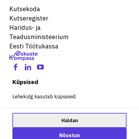
Kutsekoda
Kutseregister
Haridus- ja
Teadusministeerium
Eesti Töötukassa
Küpsised
Lehekülg kasutab küpsiseid.
Haldan
© 2026 Kõik õigused kaitstud. See veebileht kasutab küpsiseid.
Ametisoovitaja
Nõustun
Halda küpsiseid