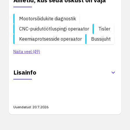
Ametid, kus seda oskust on vaja
Mootorsõidukite diagnostik
CNC-puidutöötluspingi operaator
Tisler
Keemiaprotsesside operaator
Bussijuht
Näita veel (49)
Lisainfo
Uuendatud:
20.7.2026