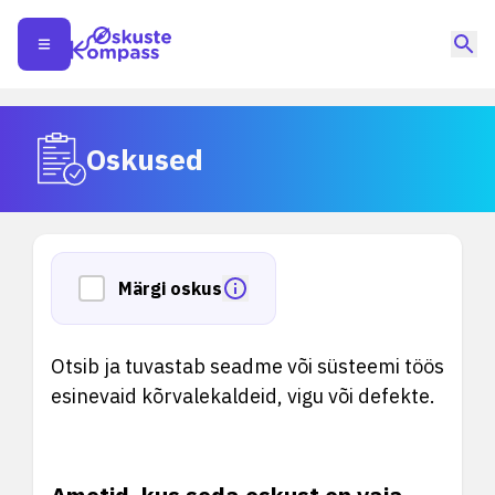
Oskused
Märgi oskus
Otsib ja tuvastab seadme või süsteemi töös
esinevaid kõrvalekaldeid, vigu või defekte.