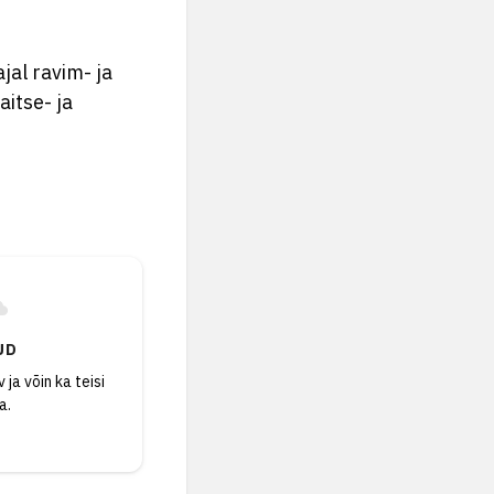
jal ravim- ja
aitse- ja
UD
 ja võin ka teisi
a.