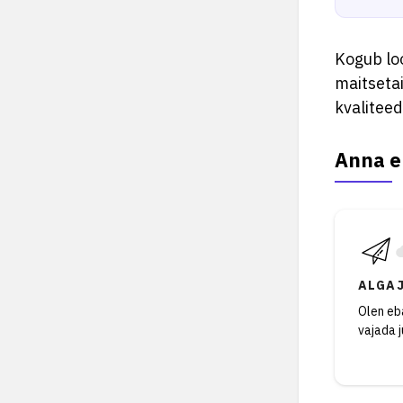
Kogub loo
maitsetai
kvaliteed
Anna e
ALGA
Olen eba
vajada 