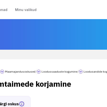
nnad
Minu valikud
/
Maamajandusoskused
/
Loodussaaduste kogumine
/
Loodusandide ko
mtaimede korjamine
ärgi oskus