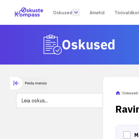
Oskused
Ametid
Töövaldko
Oskused
Peida menüü
/
Oskused
Ravi
M