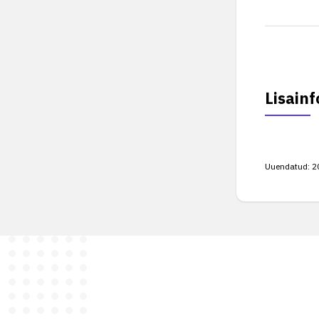
Lisainf
Uuendatud:
2