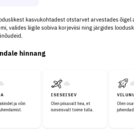
duslikest kasvukohtadest otstarvet arvestades õigel a
mi, valides liigile sobiva korjeviisi ning järgides loodusk
inõudeid.
ndale hinnang
JA
ISESEISEV
VILUN
kindel ja võin
Olen piisavalt hea, et
Olen osav
juhendamist.
iseseisvalt toime tulla.
juhendad