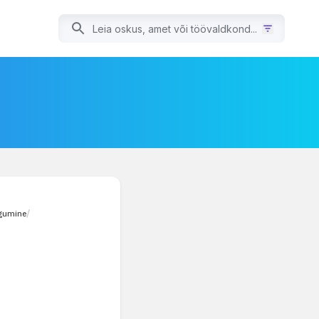
gumine
/