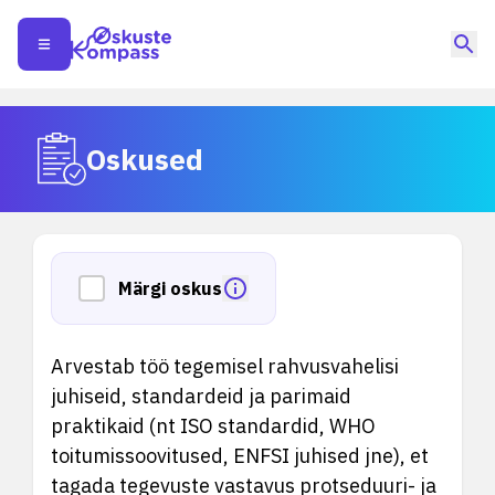
Oskused
Märgi oskus
Arvestab töö tegemisel rahvusvahelisi
juhiseid, standardeid ja parimaid
praktikaid (nt ISO standardid, WHO
toitumissoovitused, ENFSI juhised jne), et
tagada tegevuste vastavus protseduuri- ja