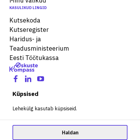
Minu valikud
KASULIKUD LINGID
Kutsekoda
Kutseregister
Haridus- ja
Teadusministeerium
Eesti Töötukassa
Küpsised
Lehekülg kasutab küpsiseid.
Haldan