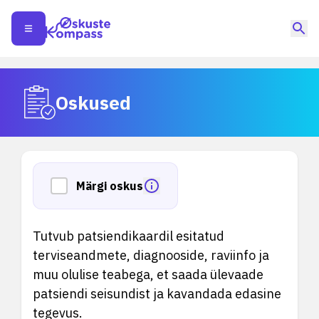
Oskused
Märgi oskus
Tutvub patsiendikaardil esitatud
terviseandmete, diagnooside, raviinfo ja
muu olulise teabega, et saada ülevaade
patsiendi seisundist ja kavandada edasine
tegevus.