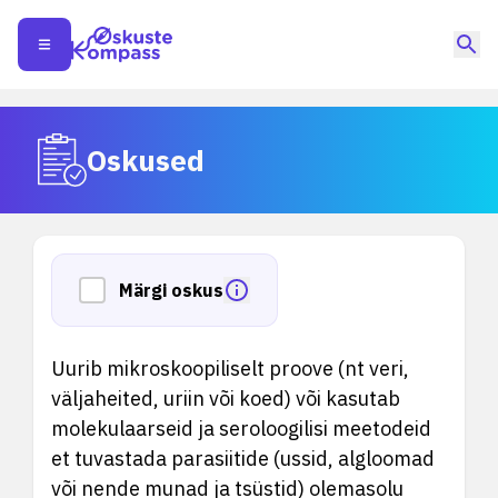
Oskused
Märgi oskus
Uurib mikroskoopiliselt proove (nt veri,
väljaheited, uriin või koed) või kasutab
molekulaarseid ja seroloogilisi meetodeid
et tuvastada parasiitide (ussid, algloomad
või nende munad ja tsüstid) olemasolu