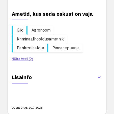
Ametid, kus seda oskust on vaja
Giid
Agronoom
Kriminaalhooldusametnik
Pankrotihaldur
Pinnasepuurija
Näita veel (2)
Lisainfo
Uuendatud:
20.7.2026