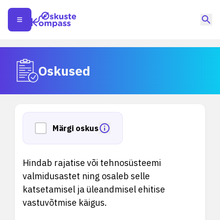
Oskused
Märgi oskus
Hindab rajatise või tehnosüsteemi
valmidusastet ning osaleb selle
katsetamisel ja üleandmisel ehitise
vastuvõtmise käigus.