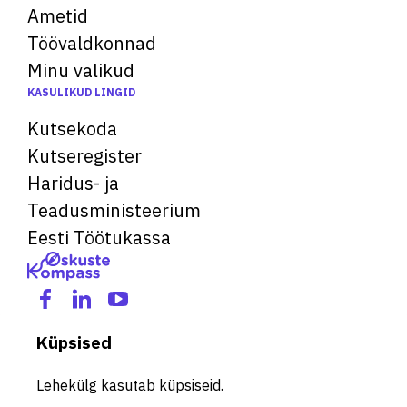
Ametid
Töövaldkonnad
Minu valikud
KASULIKUD LINGID
Kutsekoda
Kutseregister
Haridus- ja
Teadusministeerium
Eesti Töötukassa
Küpsised
Lehekülg kasutab küpsiseid.