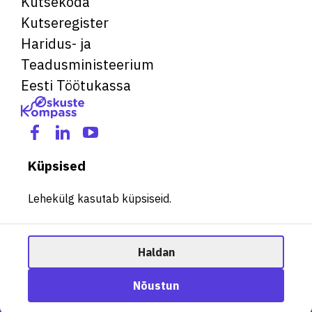
Kutsekoda
Kutseregister
Haridus- ja
Teadusministeerium
Eesti Töötukassa
Küpsised
Lehekülg kasutab küpsiseid.
Haldan
© 2026 Kõik õigused kaitstud. See veebileht kasutab küpsiseid.
Ametisoovitaja
Nõustun
Halda küpsiseid