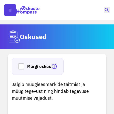
Oskused
Märgi oskus
Jälgib müügieesmärkide täitmist ja
müügitegevust ning hindab tegevuse
muutmise vajadust.