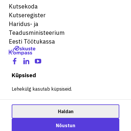
Kutsekoda
Kutseregister
Haridus- ja
Teadusministeerium
Eesti Töötukassa
Küpsised
Lehekülg kasutab küpsiseid.
Haldan
© 2026 Kõik õigused kaitstud. See veebileht kasutab küpsiseid.
Ametisoovitaja
Nõustun
Halda küpsiseid