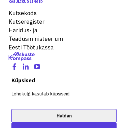
KASULIKUD LINGID
Kutsekoda
Kutseregister
Haridus- ja
Teadusministeerium
Eesti Töötukassa
Küpsised
Lehekülg kasutab küpsiseid.
Haldan
© 2026 Kõik õigused kaitstud. See veebileht kasutab küpsiseid.