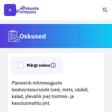
Oskused
Märgi oskus
Planeerib mitmesuguste
loodusressursside (vesi, mets, ulukid,
kalad, jõevähk jne) tootmis- ja
kasutusmahtu jmt.