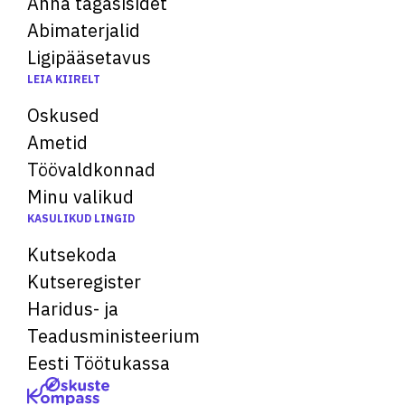
Anna tagasisidet
Abimaterjalid
Ligipääsetavus
LEIA KIIRELT
Oskused
Ametid
Töövaldkonnad
Minu valikud
KASULIKUD LINGID
Kutsekoda
Kutseregister
Haridus- ja
Teadusministeerium
Eesti Töötukassa