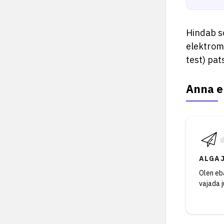
Hindab s
elektrom
test) pat
Anna e
ALGA
Olen eba
vajada 