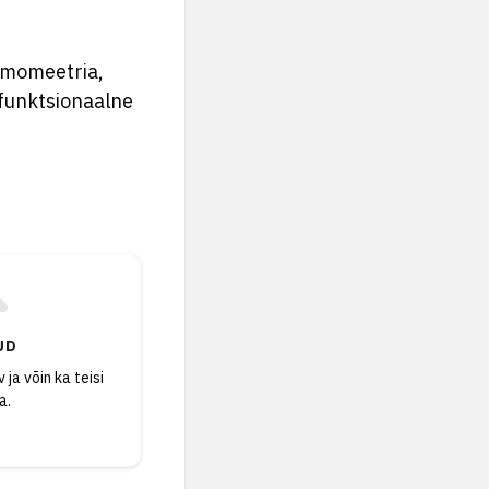
amomeetria,
 funktsionaalne
UD
 ja võin ka teisi
a.