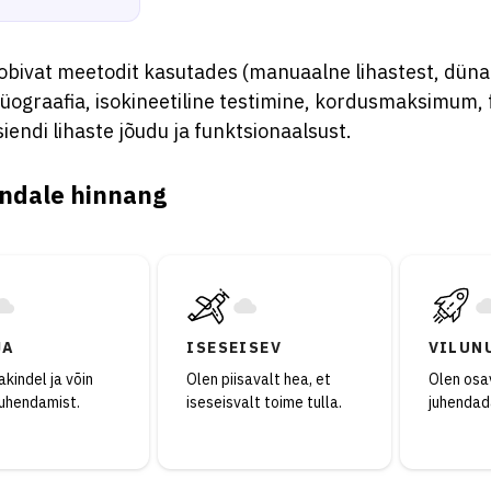
obivat meetodit kasutades (manuaalne lihastest, dün
üograafia, isokineetiline testimine, kordusmaksimum,
siendi lihaste jõudu ja funktsionaalsust.
ndale hinnang
JA
ISESEISEV
VILUN
kindel ja võin
Olen piisavalt hea, et
Olen osav
juhendamist.
iseseisvalt toime tulla.
juhendad