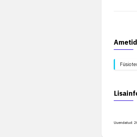
Ametid
Füsiote
Lisainf
Uuendatud:
2