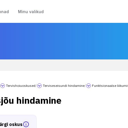
nnad
Minu valikud
/
Tervishoiuoskused
/
Terviseseisundi hindamine
/
Funktsionaalse liikum
sjõu hindamine
ärgi oskus