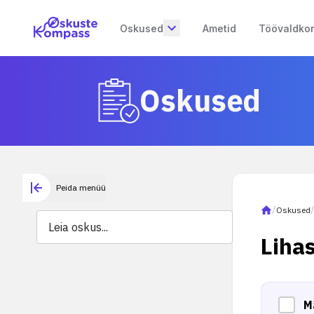
Oskused
Ametid
Töövaldko
Oskused
Peida menüü
/
Oskused
Liha
M