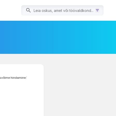
isvõime hindamine
/