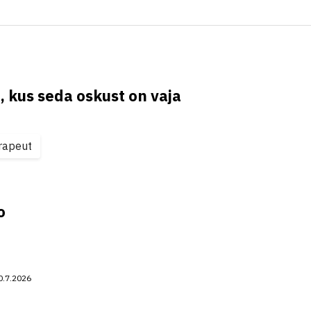
, kus seda oskust on vaja
rapeut
o
0.7.2026