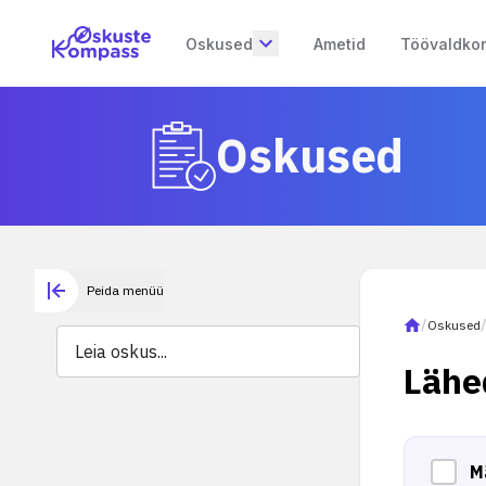
Oskused
Ametid
Töövaldko
Oskused
Peida menüü
/
Oskused
Lähe
M