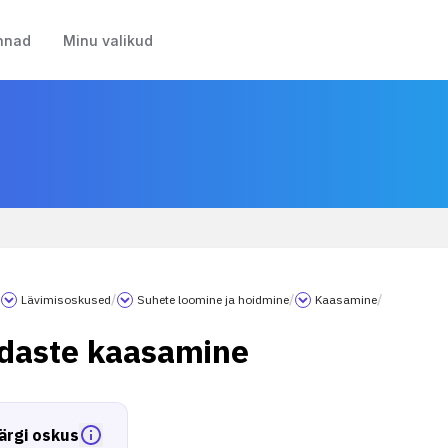
nnad
Minu valikud
/
Lävimisoskused
/
Suhete loomine ja hoidmine
/
Kaasamine
/
daste kaasamine
ärgi oskus