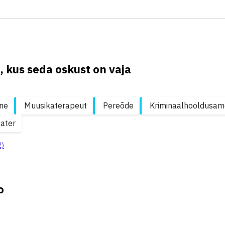
, kus seda oskust on vaja
ne
Muusikaterapeut
Pereõde
Kriminaalhooldusam
ater
2)
o