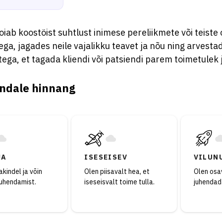
oiab koostöist suhtlust inimese pereliikmete või teiste 
ga, jagades neile vajalikku teavet ja nõu ning arvest
ega, et tagada kliendi või patsiendi parem toimetulek 
ndale hinnang
JA
ISESEISEV
VILUN
kindel ja võin
Olen piisavalt hea, et
Olen osav
juhendamist.
iseseisvalt toime tulla.
juhendad