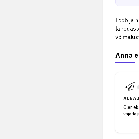
Loob ja h
lähedaste
võimalust
Anna e
ALGA
Olen eba
vajada 