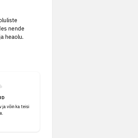
oluliste
ades nende
ja heaolu.
UD
 ja võin ka teisi
a.