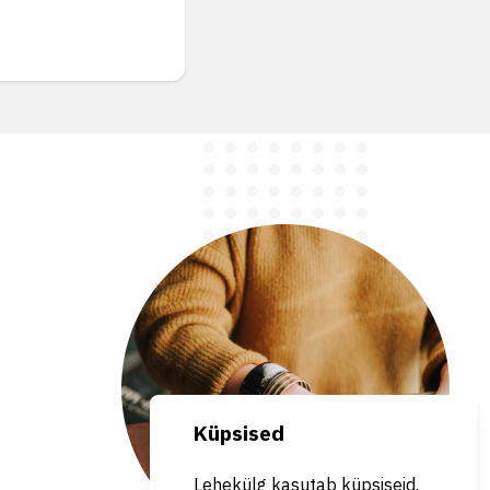
Küpsised
Lehekülg kasutab küpsiseid.