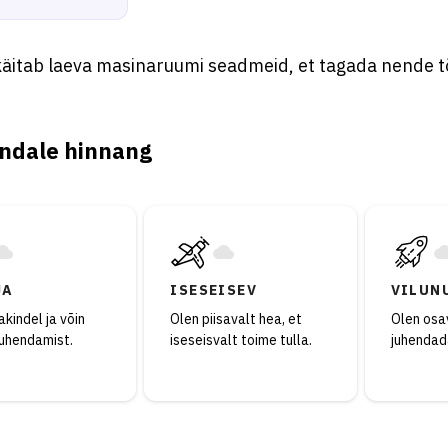
 käitab laeva masinaruumi seadmeid, et tagada nende t
ndale hinnang
JA
ISESEISEV
VILUN
kindel ja võin
Olen piisavalt hea, et
Olen osav
juhendamist.
iseseisvalt toime tulla.
juhendad