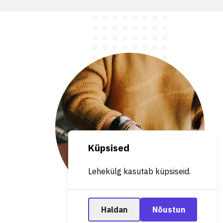
Küpsised
Lehekülg kasutab küpsiseid.
Haldan
Nõustun