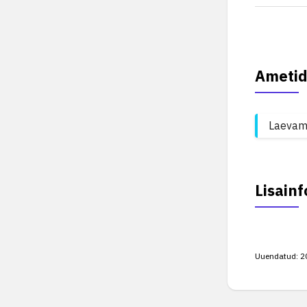
Ametid
Laevam
Lisainf
Uuendatud:
2