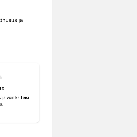
õhusus ja
UD
 ja võin ka teisi
a.