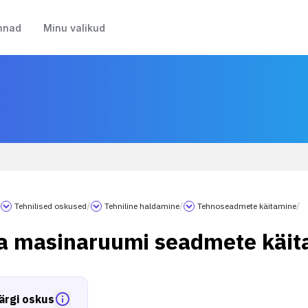
nnad
Minu valikud
/
Tehnilised oskused
/
Tehniline haldamine
/
Tehnoseadmete käitamine
/
a masinaruumi seadmete käit
ärgi oskus