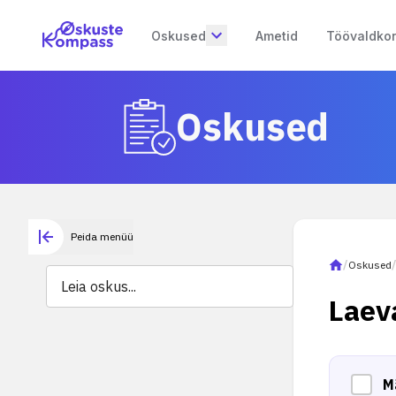
Oskused
Ametid
Töövaldko
Oskused
Peida menüü
/
Oskused
Laev
M