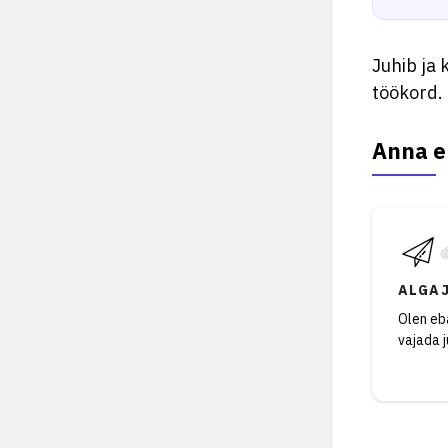
Juhib ja
töökord.
Anna e
ALGA
Olen eba
vajada 