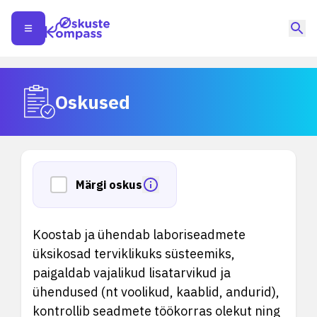
Oskused
Märgi oskus
Koostab ja ühendab laboriseadmete
üksikosad terviklikuks süsteemiks,
paigaldab vajalikud lisatarvikud ja
ühendused (nt voolikud, kaablid, andurid),
kontrollib seadmete töökorras olekut ning