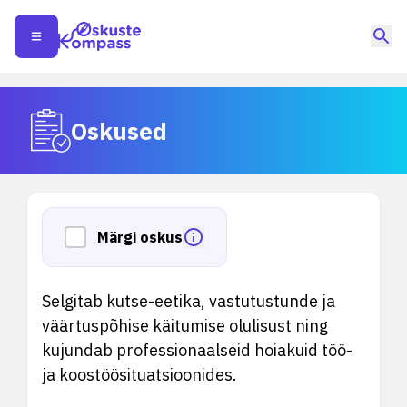
Oskused
Märgi oskus
Selgitab kutse-eetika, vastutustunde ja
väärtuspõhise käitumise olulisust ning
kujundab professionaalseid hoiakuid töö-
ja koostöösituatsioonides.