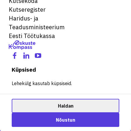
Kutsekoda
Kutseregister
Haridus- ja
Teadusministeerium
Eesti Töötukassa
Küpsised
Lehekülg kasutab küpsiseid.
Haldan
© 2026 Kõik õigused kaitstud. See veebileht kasutab küpsiseid.
Ametisoovitaja
Nõustun
Halda küpsiseid