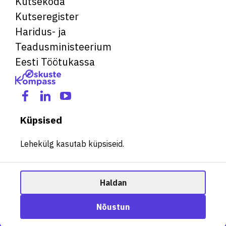
Kutsekoda
Kutseregister
Haridus- ja
Teadusministeerium
Eesti Töötukassa
Küpsised
Lehekülg kasutab küpsiseid.
Haldan
© 2026 Kõik õigused kaitstud. See veebileht kasutab küpsiseid.
Ametisoovitaja
Nõustun
Halda küpsiseid