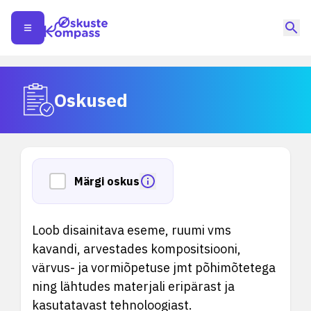
Oskused
Märgi oskus
Loob disainitava eseme, ruumi vms
kavandi, arvestades kompositsiooni,
värvus- ja vormiõpetuse jmt põhimõtetega
ning lähtudes materjali eripärast ja
kasutatavast tehnoloogiast.