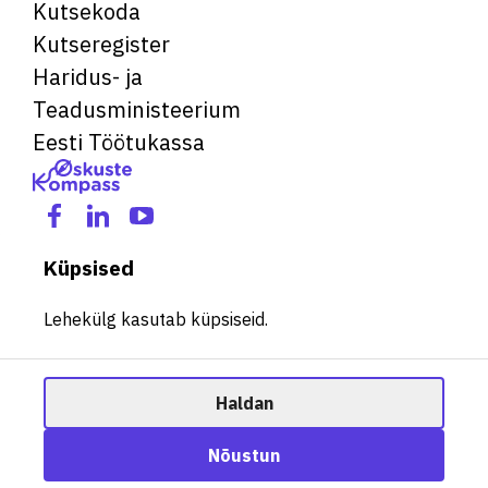
Kutsekoda
Kutseregister
Haridus- ja
Teadusministeerium
Eesti Töötukassa
Küpsised
Lehekülg kasutab küpsiseid.
Haldan
© 2026 Kõik õigused kaitstud. See veebileht kasutab küpsiseid.
Ametisoovitaja
Nõustun
Halda küpsiseid