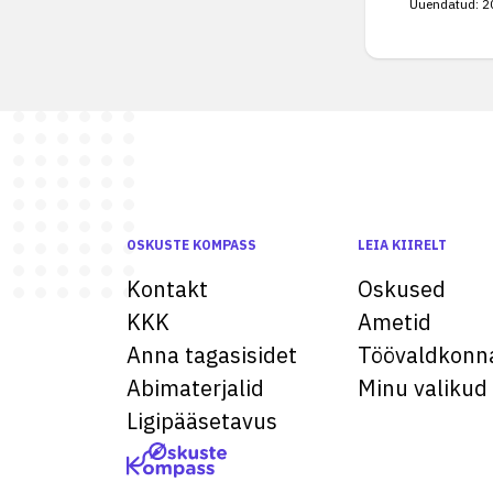
Uuendatud:
2
OSKUSTE KOMPASS
LEIA KIIRELT
Kontakt
Oskused
KKK
Ametid
Anna tagasisidet
Töövaldkonn
Abimaterjalid
Minu valikud
Ligipääsetavus