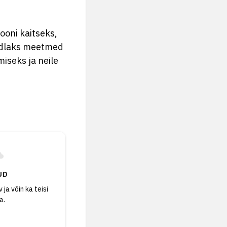
iooni kaitseks,
indlaks meetmed
iseks ja neile
UD
 ja võin ka teisi
a.