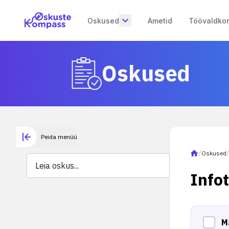
Oskused
Ametid
Töövaldko
Oskused
Peida menüü
/
Oskused
Info
M