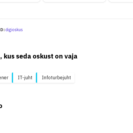
D:
digioskus
, kus seda oskust on vaja
ener
IT-juht
Infoturbejuht
o