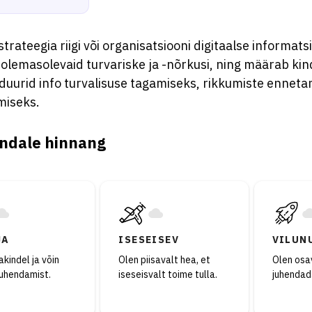
trateegia riigi või organisatsiooni digitaalse informats
 olemasolevaid turvariske ja -nõrkusi, ning määrab k
duurid info turvalisuse tagamiseks, rikkumiste ennetam
miseks.
ndale hinnang
JA
ISESEISEV
VILUN
kindel ja võin
Olen piisavalt hea, et
Olen osav
juhendamist.
iseseisvalt toime tulla.
juhendad