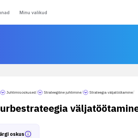
nnad
Minu valikud
/
Juhtimisoskused
/
Strateegiline juhtimine
/
Strateegia väljatöötamine
/
turbestrateegia väljatöötamin
ärgi oskus