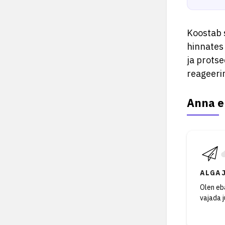
Koostab s
hinnates
ja protse
reageeri
Anna e
ALGA
Olen eba
vajada 