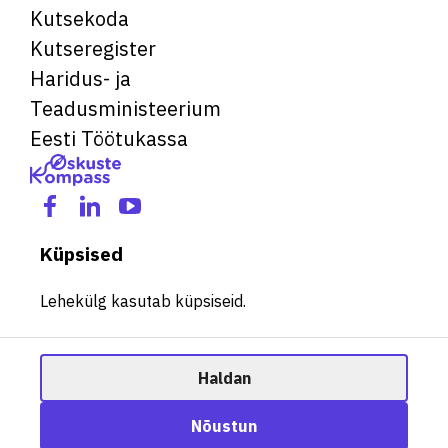
Kutsekoda
Kutseregister
Haridus- ja
Teadusministeerium
Eesti Töötukassa
Küpsised
Lehekülg kasutab küpsiseid.
Haldan
© 2026 Kõik õigused kaitstud. See veebileht kasutab küpsiseid.
Ametisoovitaja
Nõustun
Halda küpsiseid