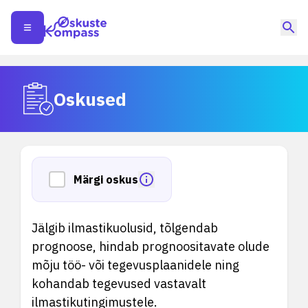
Oskused
Märgi oskus
Jälgib ilmastikuolusid, tõlgendab
prognoose, hindab prognoositavate olude
mõju töö- või tegevusplaanidele ning
kohandab tegevused vastavalt
ilmastikutingimustele.