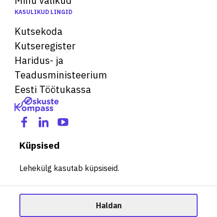
Minu valikud
KASULIKUD LINGID
Kutsekoda
Kutseregister
Haridus- ja
Teadusministeerium
Eesti Töötukassa
Küpsised
Lehekülg kasutab küpsiseid.
Haldan