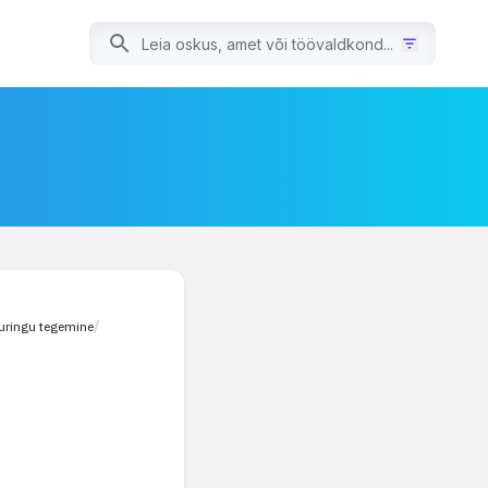
uuringu tegemine
/