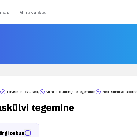
nnad
Minu valikud
/
Tervishoiuoskused
/
Kliiniliste uuringute tegemine
/
Meditsiinilise labori
skülvi tegemine
ärgi oskus