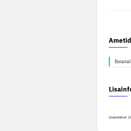
Ametid
Bioanal
Lisainf
Uuendatud:
2