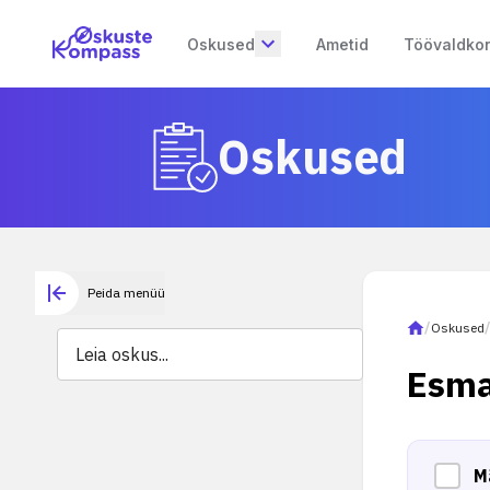
Oskused
Ametid
Töövaldko
Oskused
Peida menüü
/
Oskused
Esma
M