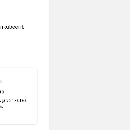
Inkubeerib
UD
 ja võin ka teisi
a.