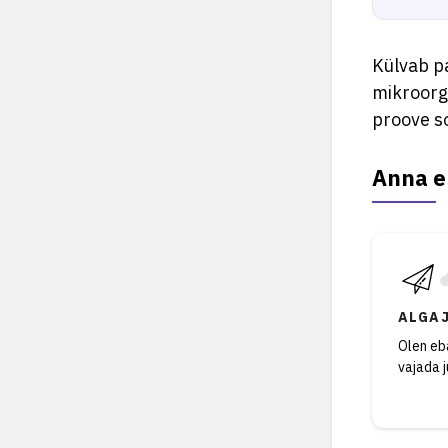
Külvab pa
mikroorg
proove s
Anna e
ALGA
Olen eba
vajada 