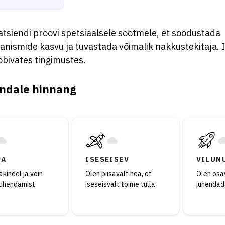
tsiendi proovi spetsiaalsele söötmele, et soodustada
anismide kasvu ja tuvastada võimalik nakkustekitaja. 
obivates tingimustes.
ndale hinnang
JA
ISESEISEV
VILUN
kindel ja võin
Olen piisavalt hea, et
Olen osav
juhendamist.
iseseisvalt toime tulla.
juhendad