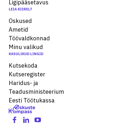
Ligipääsetavus
LEIA KIIRELT
Oskused
Ametid
Töövaldkonnad
Minu valikud
KASULIKUD LINGID
Kutsekoda
Kutseregister
Haridus- ja
Teadusministeerium
Eesti Töötukassa