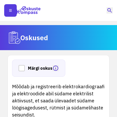
Oskused
Märgi oskus
Mõõdab ja registreerib elektrokardiograafi
ja elektroodide abil südame elektrilist
aktiivsust, et saada ülevaadet südame
löögisagedusest, rütmist ja südamelihaste
seisundist.