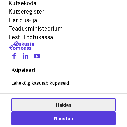
Kutsekoda
Kutseregister
Haridus- ja
Teadusministeerium
Eesti Töötukassa
Küpsised
Lehekülg kasutab küpsiseid.
Haldan
© 2026 Kõik õigused kaitstud. See veebileht kasutab küpsiseid.
Ametisoovitaja
Nõustun
Halda küpsiseid