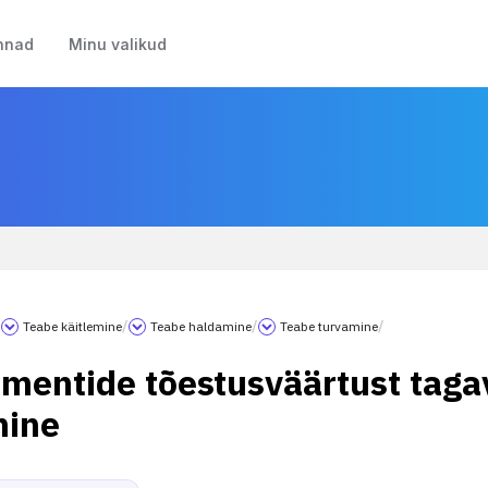
nnad
Minu valikud
/
Teabe käitlemine
/
Teabe haldamine
/
Teabe turvamine
/
mentide tõestusväärtust taga
mine