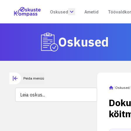
Oskused
Ametid
Töövaldko
Oskused
Peida menüü
/
Oskused
Doku
köit