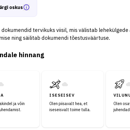
ärgi oskus
dokumendid tervikuks viisil, mis välistab lehekülgede
ise ning säilitab dokumendi tõestusväärtuse.
ndale hinnang
JA
ISESEISEV
VILUN
kindel ja võin
Olen piisavalt hea, et
Olen osav
juhendamist.
iseseisvalt toime tulla.
juhendad