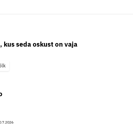
, kus seda oskust on vaja
õlk
o
0.7.2026