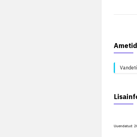
Ametid
Vandet
Lisainf
Uuendatud:
2