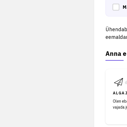
M
Ühendab 
eemaldam
Anna e
ALGA
Olen eba
vajada 