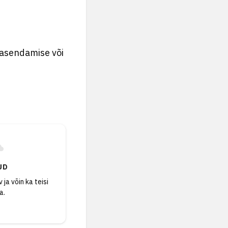
 asendamise või
UD
 ja võin ka teisi
a.