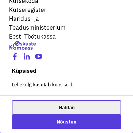
Kutsekoda
Kutseregister
Haridus- ja
Teadusministeerium
Eesti Töötukassa
Küpsised
Lehekülg kasutab küpsiseid.
Haldan
© 2026 Kõik õigused kaitstud. See veebileht kasutab küpsiseid.
Ametisoovitaja
Nõustun
Halda küpsiseid