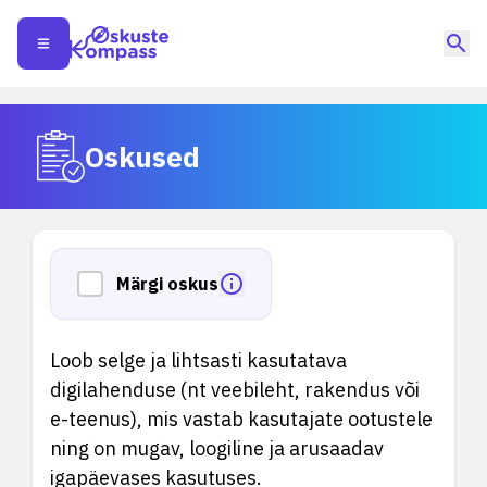
Oskused
Märgi oskus
Loob selge ja lihtsasti kasutatava
digilahenduse (nt veebileht, rakendus või
e-teenus), mis vastab kasutajate ootustele
ning on mugav, loogiline ja arusaadav
igapäevases kasutuses.