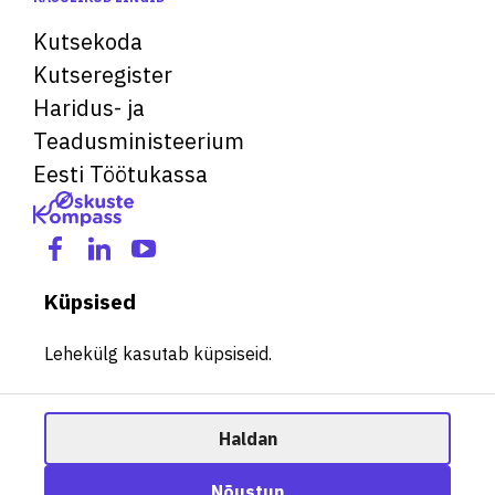
Kutsekoda
Kutseregister
Haridus- ja
Teadusministeerium
Eesti Töötukassa
Küpsised
Lehekülg kasutab küpsiseid.
Haldan
© 2026 Kõik õigused kaitstud. See veebileht kasutab küpsiseid.
Ametisoovitaja
Nõustun