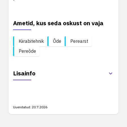
Ametid, kus seda oskust on vaja
Kiirabitehnik
Õde
Perearst
Pereõde
Lisainfo
Uuendatud:
20.7.2026