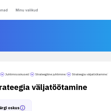
nnad
Minu valikud
/
Juhtimisoskused
/
Strateegiline juhtimine
/
Strateegia väljatöötamine
/
trateegia väljatöötamine
ärgi oskus