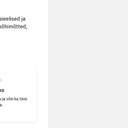
ieelised ja
põhimõtted,
UD
 ja võin ka teisi
a.