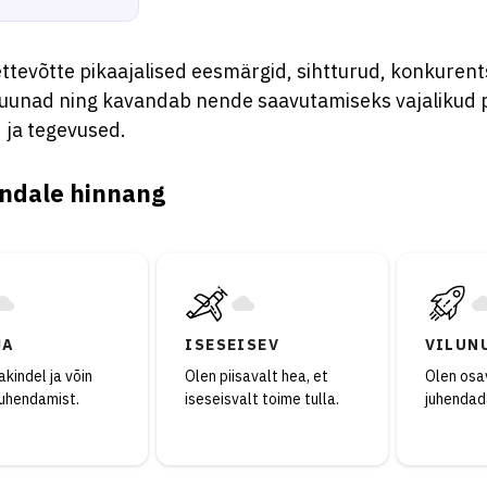
tevõtte pikaajalised eesmärgid, sihtturud, konkurents
uunad ning kavandab nende saavutamiseks vajalikud 
 ja tegevused.
ndale hinnang
JA
ISESEISEV
VILUN
kindel ja võin
Olen piisavalt hea, et
Olen osav
juhendamist.
iseseisvalt toime tulla.
juhendad