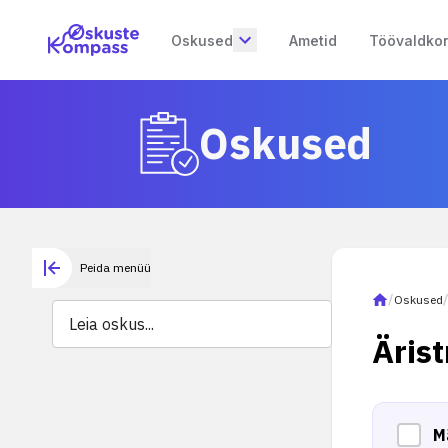
Oskused
Ametid
Töövaldko
Oskused
Peida menüü
/
Oskused
Äris
M