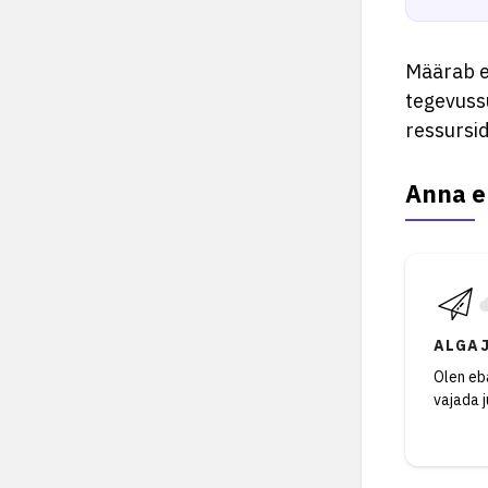
Määrab et
tegevuss
ressursid
Anna e
ALGA
Olen eba
vajada 