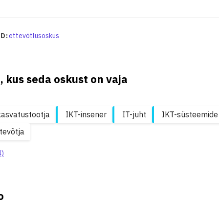
D:
ettevõtlusoskus
, kus seda oskust on vaja
asvatustootja
IKT-insener
IT-juht
IKT-süsteemide 
tevõtja
4)
o