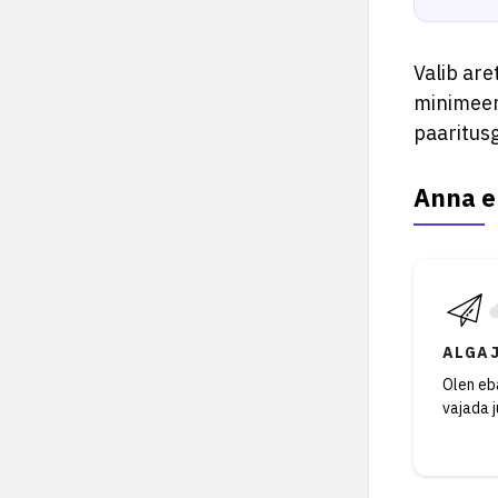
Valib are
minimeer
paaritus
Anna e
ALGA
Olen eba
vajada 