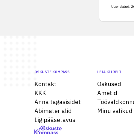
Uuendatud:
2
OSKUSTE KOMPASS
LEIA KIIRELT
Kontakt
Oskused
KKK
Ametid
Anna tagasisidet
Töövaldkonn
Abimaterjalid
Minu valikud
Ligipääsetavus