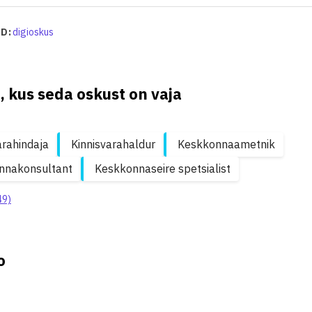
D:
digioskus
, kus seda oskust on vaja
arahindaja
Kinnisvarahaldur
Keskkonnaametnik
nnakonsultant
Keskkonnaseire spetsialist
49)
o