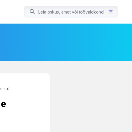
amine
/
ne