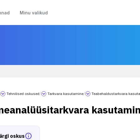
nnad
Minu valikud
/
Tehnilised oskused
/
Tarkvara kasutamine
/
Teabehaldustarkvara kasut
eanalüüsitarkvara kasutami
ärgi oskus