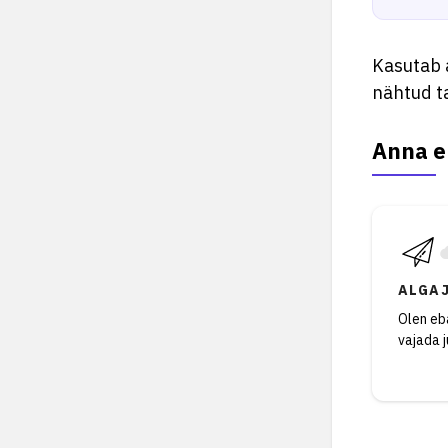
Kasutab 
nähtud ta
Anna e
ALGA
Olen eba
vajada 