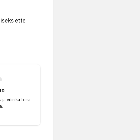
iseks ette
UD
 ja võin ka teisi
a.