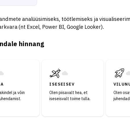
andmete analüüsimiseks, töötlemiseks ja visualiseerim
rkvara (nt Excel, Power BI, Google Looker).
ndale hinnang
JA
ISESEISEV
VILUN
kindel ja võin
Olen piisavalt hea, et
Olen osav
juhendamist.
iseseisvalt toime tulla.
juhendad