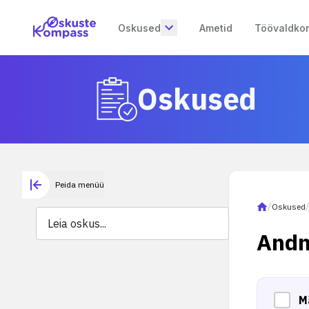
Oskused
Ametid
Töövaldko
Oskused
Peida menüü
/
Oskused
Andm
M