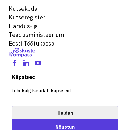
Kutsekoda
Kutseregister
Haridus- ja
Teadusministeerium
Eesti Töötukassa
Küpsised
Lehekülg kasutab küpsiseid.
Haldan
© 2026 Kõik õigused kaitstud. See veebileht kasutab küpsiseid.
Ametisoovitaja
Nõustun
Halda küpsiseid