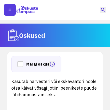
Oskused
Märgi oskus
Kasutab harvesteri või ekskavaatori noole
otsa käivat võsagiljotiini peenikeste puude
läbihammustamiseks.