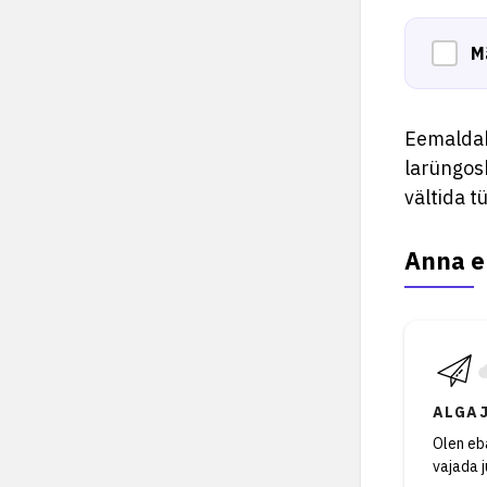
M
Eemaldab
larüngos
vältida tü
Anna e
ALGA
Olen eba
vajada 