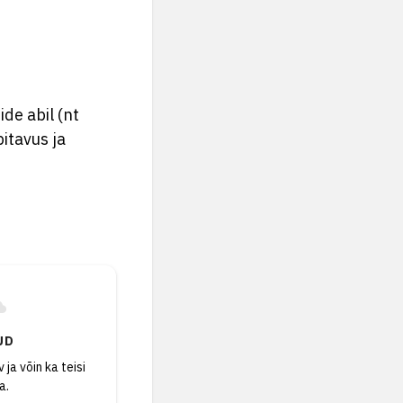
de abil (nt
itavus ja
UD
 ja võin ka teisi
a.