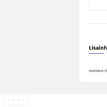
Lisainf
Uuendatud:
2