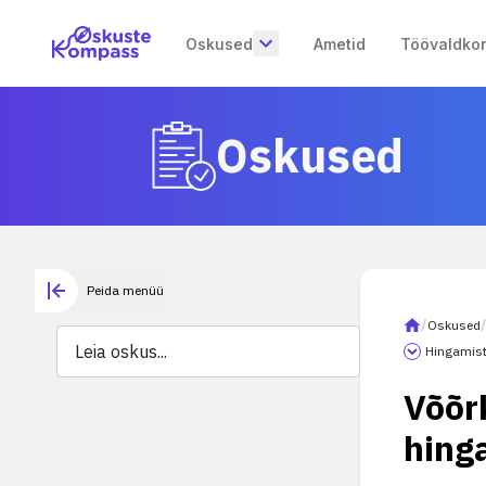
Oskused
Ametid
Töövaldko
Oskused
Peida menüü
/
Oskused
Hingamist
Võõr
hing