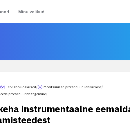
nnad
Minu valikud
/
Tervishoiuoskused
/
Meditsiinilise protseduuri läbiviimine
/
eede protseduuride tegemine
/
keha instrumentaalne eemal
amisteedest