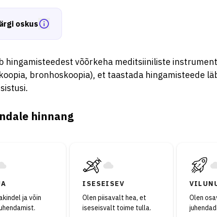
ärgi oskus
 hingamisteedest võõrkeha meditsiiniliste instrumenti
koopia, bronhoskoopia), et taastada hingamisteede läb
sistusi.
ndale hinnang
JA
ISESEISEV
VILUN
kindel ja võin
Olen piisavalt hea, et
Olen osav
juhendamist.
iseseisvalt toime tulla.
juhendad