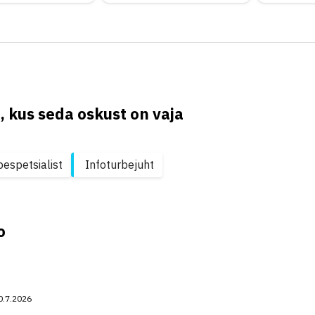
, kus seda oskust on vaja
bespetsialist
Infoturbejuht
o
0.7.2026