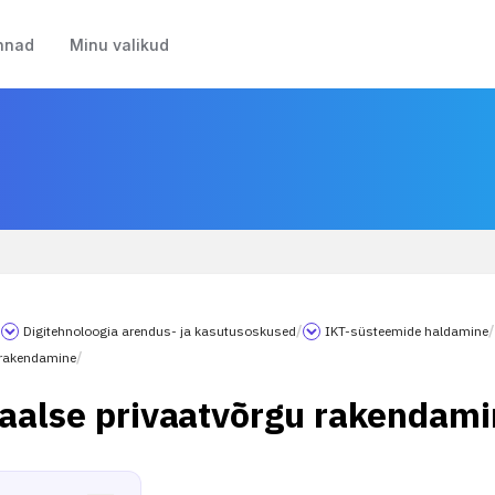
nnad
Minu valikud
/
Digitehnoloogia arendus- ja kasutusoskused
/
IKT-süsteemide haldamine
/
 rakendamine
/
uaalse privaatvõrgu rakendam