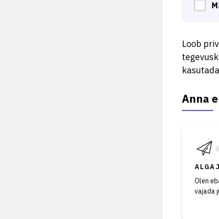
M
Loob pri
tegevusk
kasutada 
Anna e
ALGA
Olen eba
vajada 