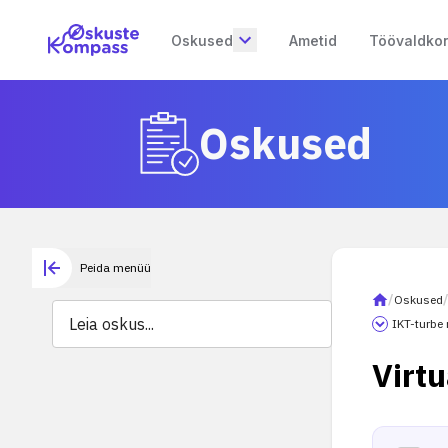
Oskused
Ametid
Töövaldko
Oskused
Peida menüü
/
Oskused
IKT-turbe
Virt