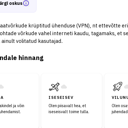
ärgi oskus
vaatvõrkude krüptitud ühenduse (VPN), nt ettevõtte eri
ohtade võrkude vahel interneti kaudu, tagamaks, et s
ainult volitatud kasutajad.
ndale hinnang
JA
ISESEISEV
VILUN
kindel ja võin
Olen piisavalt hea, et
Olen osav
juhendamist.
iseseisvalt toime tulla.
juhendad