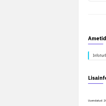
Ametid
Infotur
Lisainf
Uuendatud:
2