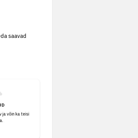
eda saavad
UD
 ja võin ka teisi
a.