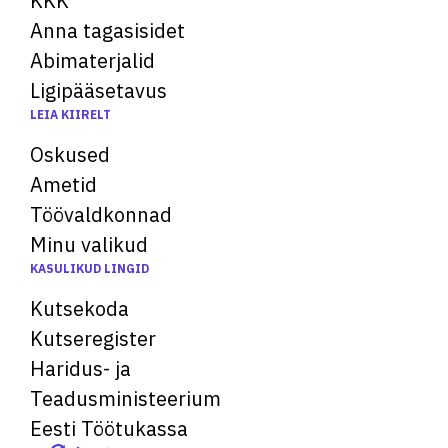
KKK
Anna tagasisidet
Abimaterjalid
Ligipääsetavus
LEIA KIIRELT
Oskused
Ametid
Töövaldkonnad
Minu valikud
KASULIKUD LINGID
Kutsekoda
Kutseregister
Haridus- ja
Teadusministeerium
Eesti Töötukassa