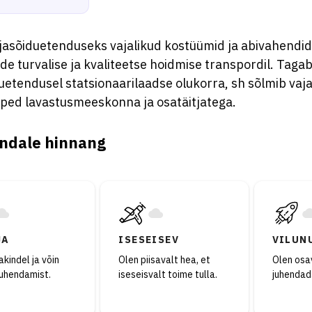
ljasõiduetenduseks vajalikud kostüümid ja abivahendid
e turvalise ja kvaliteetse hoidmise transpordil. Taga
uetendusel statsionaarilaadse olukorra, sh sõlmib vaja
ped lavastusmeeskonna ja osatäitjatega.
ndale hinnang
JA
ISESEISEV
VILUN
kindel ja võin
Olen piisavalt hea, et
Olen osav
juhendamist.
iseseisvalt toime tulla.
juhendad