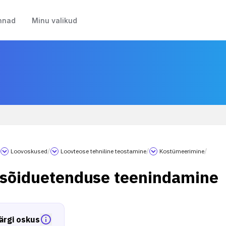
nnad
Minu valikud
/
Loovoskused
/
Loovteose tehniline teostamine
/
Kostümeerimine
/
asõiduetenduse teenindamine
ärgi oskus