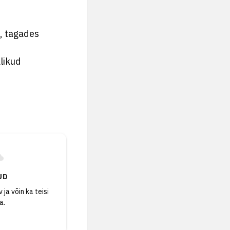
, tagades
b
likud
UD
 ja võin ka teisi
a.