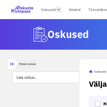
Oskused
Ametid
Töövaldko
Oskused
Peida menüü
/
Oskused
Välj
M