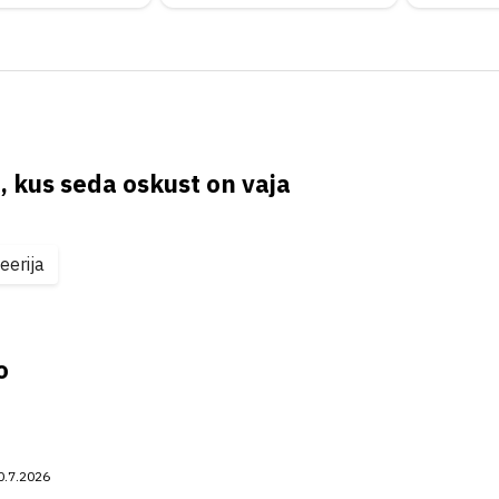
, kus seda oskust on vaja
erija
o
0.7.2026