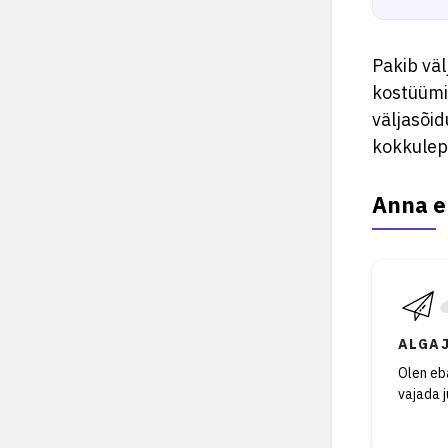
Pakib vä
kostüümid
väljasõid
kokkulep
Anna e
ALGA
Olen eba
vajada 