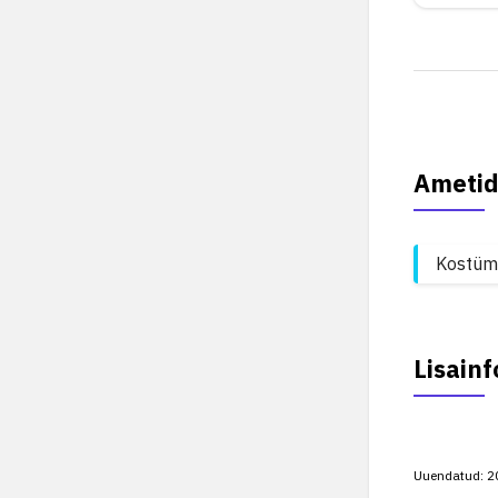
Ametid
Kostüme
Lisainf
Uuendatud:
2