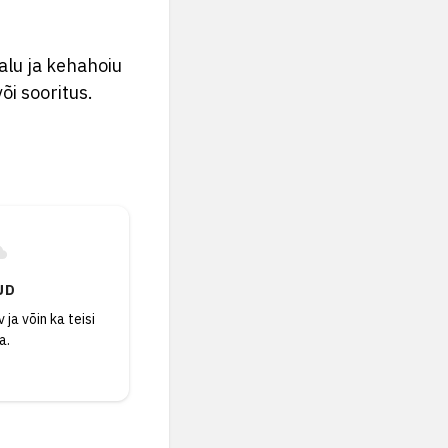
alu ja kehahoiu
või sooritus.
UD
 ja võin ka teisi
a.