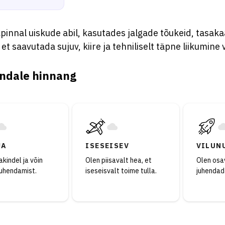
äpinnal uiskude abil, kasutades jalgade tõukeid, tasaka
, et saavutada sujuv, kiire ja tehniliselt täpne liikumine 
ndale hinnang
JA
ISESEISEV
VILUN
kindel ja võin
Olen piisavalt hea, et
Olen osav
juhendamist.
iseseisvalt toime tulla.
juhendad