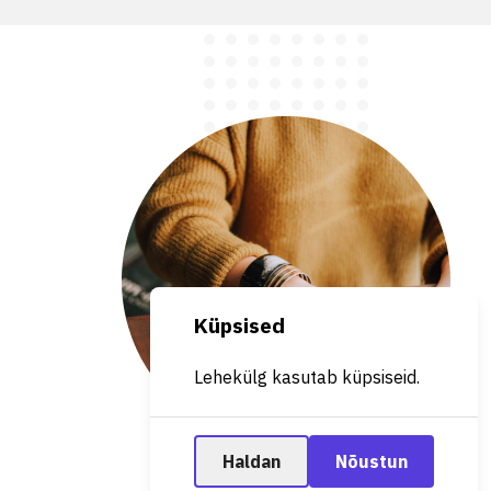
Küpsised
Lehekülg kasutab küpsiseid.
Haldan
Nõustun