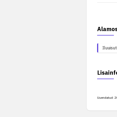
Alamo
Iluuisu
Lisainf
Uuendatud:
2