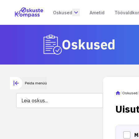
Oskused
Ametid
Töövaldko
Oskused
Peida menüü
/
Oskused
Uisu
M