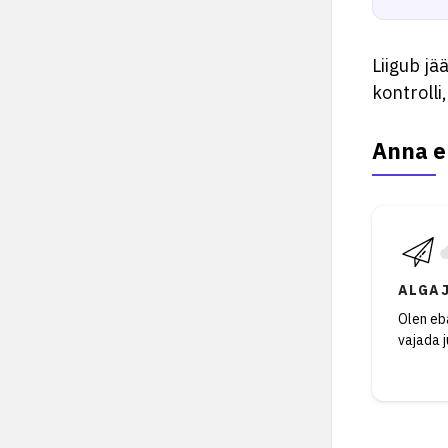
Liigub jä
kontrolli
Anna e
ALGA
Olen eba
vajada 