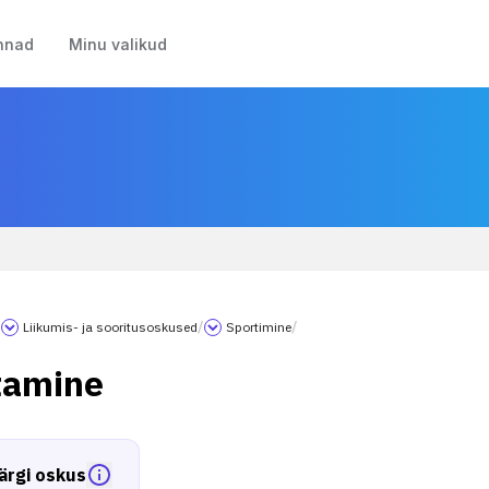
nnad
Minu valikud
/
Liikumis- ja sooritusoskused
/
Sportimine
/
tamine
ärgi oskus