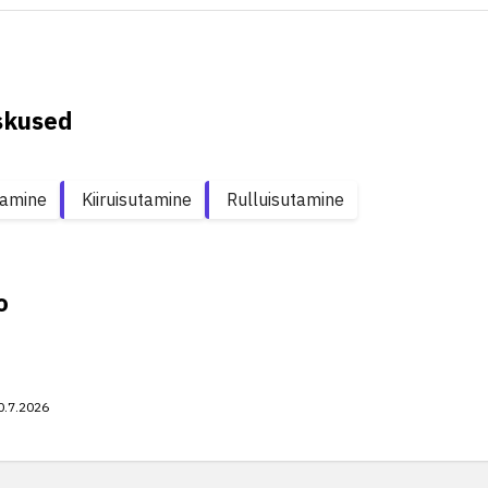
skused
tamine
Kiiruisutamine
Rulluisutamine
o
0.7.2026