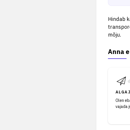
Hindab ka
transpor
mõju.
Anna e
ALGA
Olen eba
vajada 