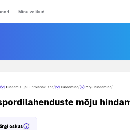
nnad
Minu valikud
/
Hindamis- ja uurimisoskused
/
Hindamine
/
Mõju hindamine
/
spordilahenduste mõju hinda
ärgi oskus