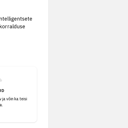
ntelligentsete
skorralduse
UD
 ja võin ka teisi
a.