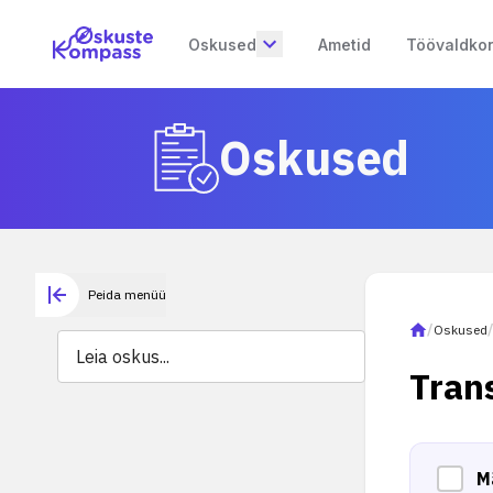
Oskused
Ametid
Töövaldko
Oskused
Peida menüü
/
Oskused
Tran
M