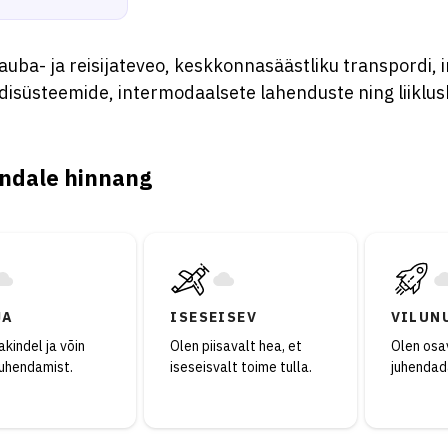
uba- ja reisijateveo, keskkonnasäästliku transpordi, i
disüsteemide, intermodaalsete lahenduste ning liiklu
ndale hinnang
JA
ISESEISEV
VILUN
kindel ja võin
Olen piisavalt hea, et
Olen osav
juhendamist.
iseseisvalt toime tulla.
juhendad