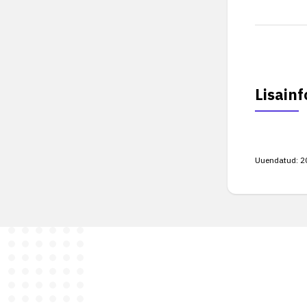
Lisainf
Uuendatud:
2