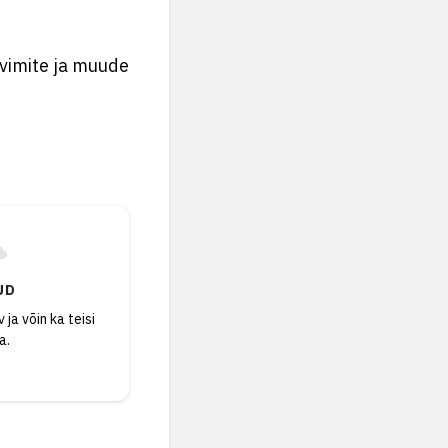
ravimite ja muude
UD
 ja võin ka teisi
a.