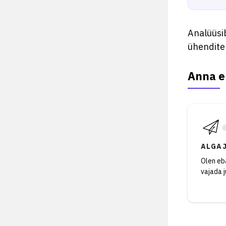
Analüüsib
ühendite
Anna e
ALGA
Olen eba
vajada 