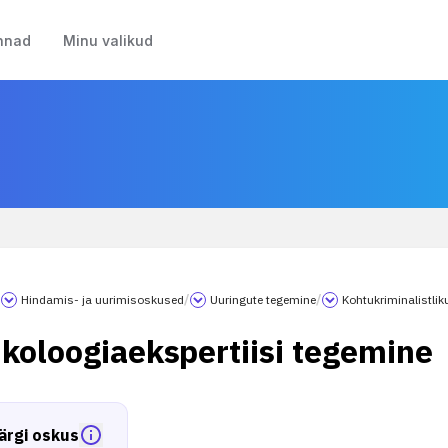
nnad
Minu valikud
/
Hindamis- ja uurimisoskused
/
Uuringute tegemine
/
Kohtukriminalistlik
ikoloogiaekspertiisi tegemine
ärgi oskus