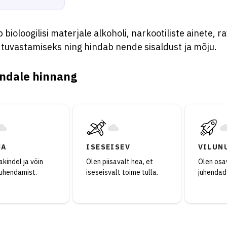
 bioloogilisi materjale alkoholi, narkootiliste ainete, 
 tuvastamiseks ning hindab nende sisaldust ja mõju.
ndale hinnang
JA
ISESEISEV
VILUN
kindel ja võin
Olen piisavalt hea, et
Olen osav
juhendamist.
iseseisvalt toime tulla.
juhendad