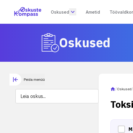
Oskused
Ametid
Töövaldko
Oskused
Peida menüü
/
Oskused
Toks
M