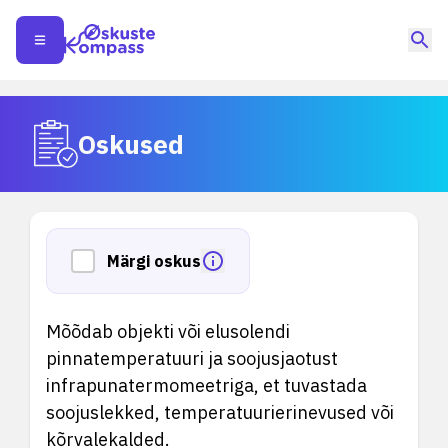
Oskused
Märgi oskus
Mõõdab objekti või elusolendi
pinnatemperatuuri ja soojusjaotust
infrapunatermomeetriga, et tuvastada
soojuslekked, temperatuurierinevused või
kõrvalekalded.