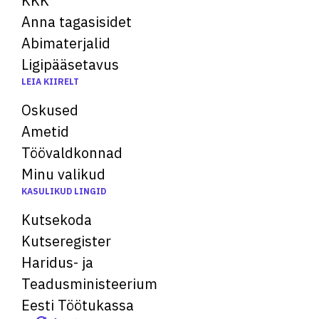
KKK
Anna tagasisidet
Abimaterjalid
Ligipääsetavus
LEIA KIIRELT
Oskused
Ametid
Töövaldkonnad
Minu valikud
KASULIKUD LINGID
Kutsekoda
Kutseregister
Haridus- ja
Teadusministeerium
Eesti Töötukassa