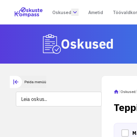
Oskused
Ametid
Töövaldko
Oskused
Peida menüü
/
Oskused
Tepp
M