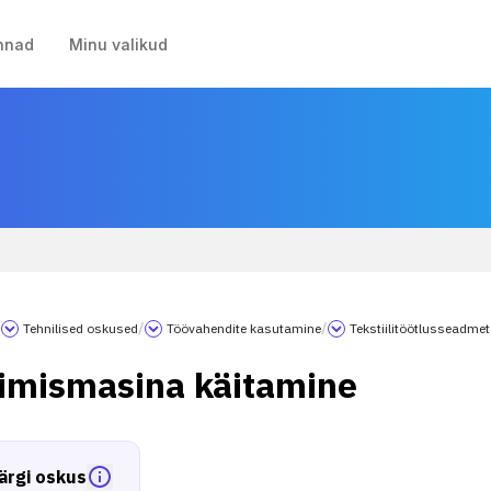
nnad
Minu valikud
/
Tehnilised oskused
/
Töövahendite kasutamine
/
Tekstiilitöötlusseadme
imismasina käitamine
ärgi oskus