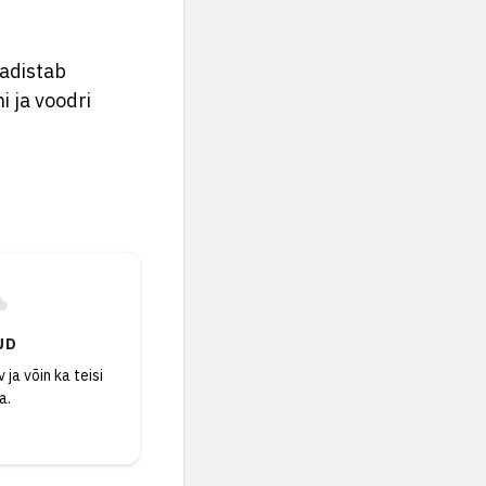
eadistab
i ja voodri
UD
 ja võin ka teisi
a.