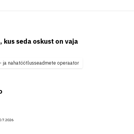
, kus seda oskust on vaja
li- ja nahatöötlusseadmete operaator
o
0.7.2026