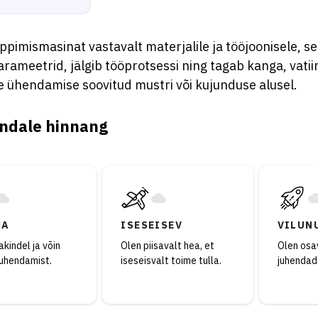
ppimismasinat vastavalt materjalile ja tööjoonisele, s
ameetrid, jälgib tööprotsessi ning tagab kanga, vatiin
e ühendamise soovitud mustri või kujunduse alusel.
ndale hinnang
JA
ISESEISEV
VILUN
kindel ja võin
Olen piisavalt hea, et
Olen osav
juhendamist.
iseseisvalt toime tulla.
juhendad