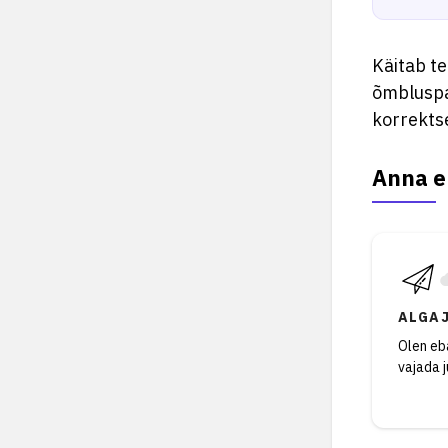
Käitab te
õmbluspar
korrekts
Anna e
ALGA
Olen eba
vajada 