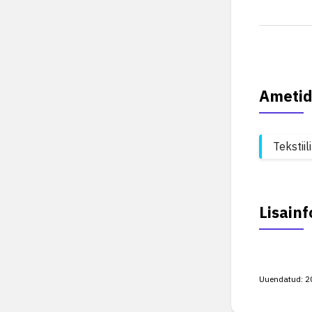
Ametid
Tekstii
Lisainf
Uuendatud:
2