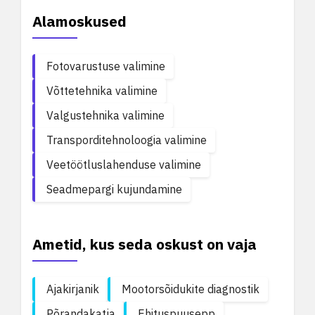
Alamoskused
Fotovarustuse valimine
Võttetehnika valimine
Valgustehnika valimine
Transporditehnoloogia valimine
Veetöötluslahenduse valimine
Seadmepargi kujundamine
Ametid, kus seda oskust on vaja
Ajakirjanik
Mootorsõidukite diagnostik
Põrandakatja
Ehituspuusepp