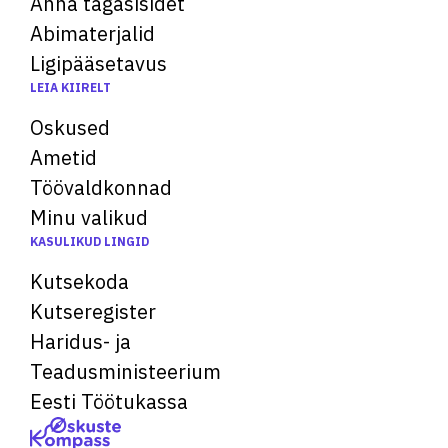
Anna tagasisidet
Abimaterjalid
Ligipääsetavus
LEIA KIIRELT
Oskused
Ametid
Töövaldkonnad
Minu valikud
KASULIKUD LINGID
Kutsekoda
Kutseregister
Haridus- ja
Teadusministeerium
Eesti Töötukassa