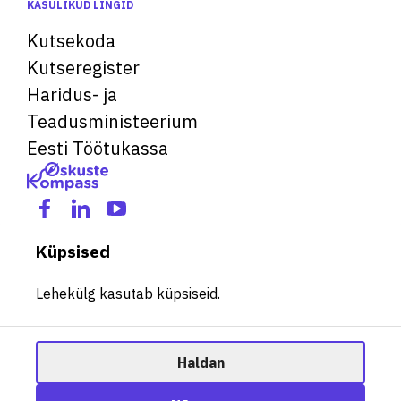
KASULIKUD LINGID
Kutsekoda
Kutseregister
Haridus- ja
Teadusministeerium
Eesti Töötukassa
Küpsised
Lehekülg kasutab küpsiseid.
Haldan
© 2026 Kõik õigused kaitstud. See veebileht kasutab küpsiseid.