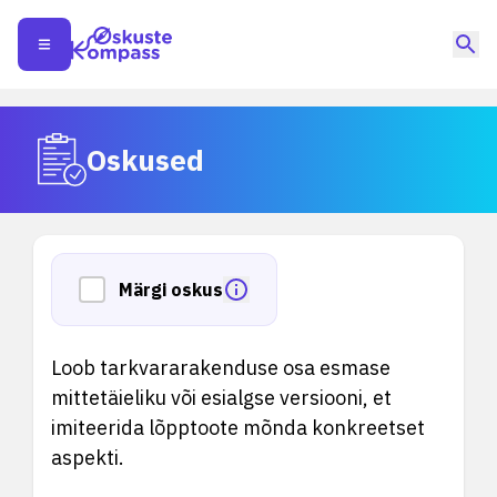
Oskused
Märgi oskus
Loob tarkvararakenduse osa esmase
mittetäieliku või esialgse versiooni, et
imiteerida lõpptoote mõnda konkreetset
aspekti.