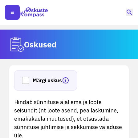
Oskused
Märgi oskus
Hindab sünnituse ajal ema ja loote
seisundit (nt loote asend, pea laskumine,
emakakaela muutused), et otsustada
sünnituse juhtimise ja sekkumise vajaduse
üle.