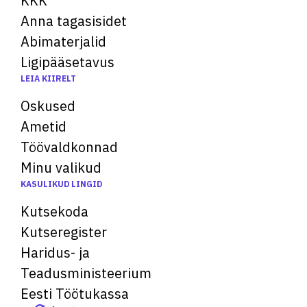
KKK
Anna tagasisidet
Abimaterjalid
Ligipääsetavus
LEIA KIIRELT
Oskused
Ametid
Töövaldkonnad
Minu valikud
KASULIKUD LINGID
Kutsekoda
Kutseregister
Haridus- ja
Teadusministeerium
Eesti Töötukassa